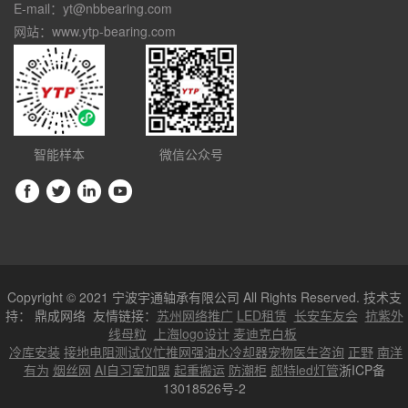
E-mail：yt@nbbearing.com
网站：www.ytp-bearing.com
智能样本
微信公众号
Copyright © 2021 宁波宇通轴承有限公司 All Rights Reserved. 技术支
持：
鼎成网络
友情链接：
苏州网络推广
LED租赁
长安车友会
抗紫外
线母粒
上海logo设计
麦迪克白板
冷库安装
接地电阻测试仪
忙推网
强油水冷却器
宠物医生咨询
正野
南洋
有为
烟丝网
AI自习室加盟
起重搬运
防潮柜
郎特led灯管
浙ICP备
13018526号-2