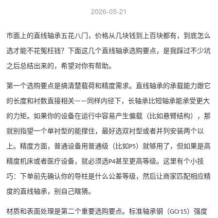
2026-05-21
市面上的直线轴承五花八门，价格从几块钱到上百块都有，到底怎么
选才能不花冤枉钱？下面这几个直线轴承选购要点，是我踩过不少坑
之后总结出来的，希望对你有帮助。
第一个选购要点是搞清楚载荷和精度需求。直线轴承的承载能力跟它
的长度和衬数直接相关
同样内径下，长轴承比短轴承能承受更大
——
的力矩。如果你的设备在运行中容易产生偏载（比如悬臂结构），那
就别指望一个单衬型的能撑住，最好选双衬型或者并列安装两个以
上。精度方面，普通设备用普通级（比如
）就够用了，但如果是高
P5
精度机床或者医疗设备，就必须选
甚至更高等级。这里有个小技
P4
巧：下单前先确认你的导柱是什么公差等级，然后让商家匹配相应精
度的直线轴承，别自己瞎猜。
材质和表面处理是第二个重要选购要点。标准轴承钢（
）强度
GCr15