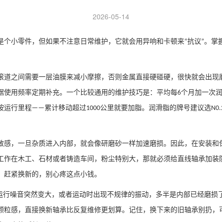
2026-05-14
是个小零件，但如果不注意日常维护，它就会用异响和卡顿来
抗议
。掌
“
”
滚道之间需要一层油膜来减小摩擦，否则金属直接硬碰硬，很快就会出现
据使用频率定期补充。一个比较通用的维护技巧是：平均每
个月加一次
6
按运行里程
累计移动超过
公里就要加脂。润滑脂的牌号建议选
——
1000
N0.
敏感，一旦杂质进入内部，就会像研磨砂一样加速磨损。因此，在安装和
工作在木工、石材或者铸造车间，粉尘特别大，那就必须给直线轴承加装
，赶紧换新的，别心疼这点小钱。
运行噪音突然变大，或者运动时出现不规律的振动，多半是内部已经磨损
颗粒感，直接换新轴承比反复维修更划算。记住，换下来的旧轴承别扔，