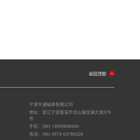
返回顶部
宁波宇通轴承有限公司
地址：浙江宁波慈溪市龙山镇龙镇大道376
号
手机：(86) 13805896946
电话：(86) 0574-63780228