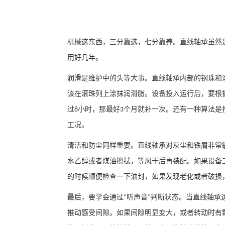
机械这东西，三分靠选，七分靠养。直线轴承虽然
用好几年。
润滑是维护中的头等大事。直线轴承内部的钢珠和
该在滚珠列上涂抹润滑脂。设备投入运行后，要根
过
小时，那最好
个月就补一次。还有一种算法是
8
3
工况。
清洁和防尘同样重要。直线轴承对灰尘和铁屑非常
水乙醇或者煤油擦拭，等风干后再装配。如果设备
的时候顺便检查一下油封，如果发现老化或者破损
最后，要学会通过
听声音
判断状态。当直线轴承
“
”
推动感受间隙。如果间隙明显变大，或者转动时有