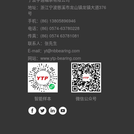
地址：浙江宁波慈溪市龙山镇龙镇大道376
号
手机：(86) 13805896946
电话：(86) 0574-63780228
传真：(86) 0574 63781081
联系人：张先生
E-mail：yt@nbbearing.com
网站：www.ytp-bearing.com
智能样本
微信公众号