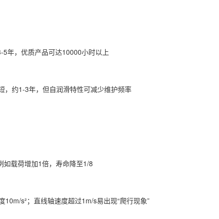
年，优质产品可达10000小时以上‌
短，约1-3年，但自润滑特性可减少维护频率‌
载荷增加1倍，寿命降至1/8‌
0m/s²；直线轴速度超过1m/s易出现“爬行现象”‌