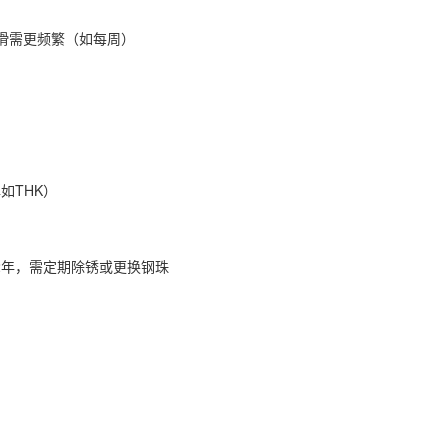
滑需更频繁（如每周）‌
THK）‌
年，需定期除锈或更换钢珠‌