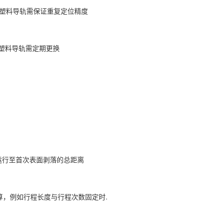
，塑料导轨需保证重复定位精度‌
塑料导轨需定期更换‌
下运行至首次表面剥落的总距离
算，例如行程长度与行程次数固定时.